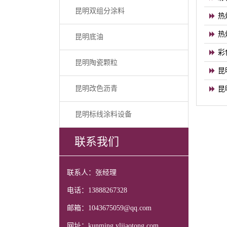
昆明双组分涂料
热
热
昆明底油
彩
昆明陶瓷颗粒
昆
昆明改色沥青
昆
昆明标线涂料设备
联系我们
联系人：张经理
电话：13888267328
邮箱：1043675059@qq.com
网址：kunming.yljiaotong.com