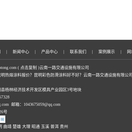
们
|
新闻中心
|
产品中心
|
联系我们
|
案例展示
|
网
otong.com
(
点击复制
)云南一路交通设施有限公司
明热熔涂料报价？昆明彩色防滑涂料好不好？云南一路交通设施有限公司
明县杨林经济技术开发区模具产业园区3号地块
7328
ng.com 邮箱：1043675059@qq.com
26号
明
曲靖
楚雄
大理
昭通
玉溪
普洱
贵州