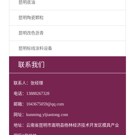
昆明底油
昆明陶瓷颗粒
昆明改色沥青
昆明标线涂料设备
联系我们
联系人：张经理
电话：13888267328
邮箱：1043675059@qq.com
网址：kunming.yljiaotong.com
地址：云南省昆明市嵩明县杨林经济技术开发区模具产业