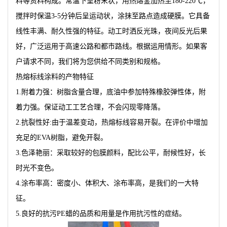
料等资料构成。常温下呈粉末状，用热熔釜加热至180-220℃，
搅拌时保温3-5分钟后呈运动状，涂抹至路点造成硬膜。它具备
线性丰满、耐久性强的特征。动工时洒反光珠，夜间反光后果
好，广泛运用于高速公路和都市路线。根据运用情形。如果客
户请求不同，我们将为您供给不同类别和规格。
热熔标线涂料的产物特征
1.附着力强：树脂含量合理，底油中参加特殊橡胶弹性体，附
着力强。保证动工工艺合理，不会闪现零降落。
2.抗裂性好:由于温差变动，热熔标线容易开裂。在评价中增加
充足的EVA树脂，避免开裂。
3.色泽艳丽：采取较好的包膜颜料，配比公平，耐候性好，长
时光不变色。
4.涂布率高：密度小、体积大、涂布率高，是我们的一大特
征。
5.良好的抗污PE蜡的品质和用量是作用抗污性的症结。