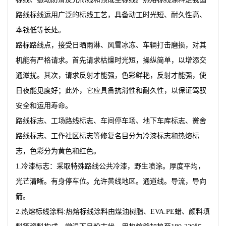
路线标线运用广泛的标线工艺，具备动工时光短、耐久性高、
本钱低等长处。
路标路线点，接受日晒雨淋、风雪冰冻、车辆打击磨损，对其
机能有严格请求。首先请求枯燥时光短，操纵简单，以增添交
通滋扰。其次，请求反射才能强，色彩鲜艳，反射才能强，使
日夜能见度好；此外，它应具备抗滑性和耐久性，以保证驾驭
安全和运用寿命。
路线标志、工场路线标志、车间停车场、地下车库标志、黉舍
路线标志、工作社区标志等修复名目分为冷漆标志和热熔标
志，色彩分为黄色和红色。
1.冷漆标志：采取特殊路线公共冷漆，野生喷涂。厚度平均，
光芒清晰。有身停车位。允许黄线地区。通道线。导流，导向
箭。
2.热熔标线涂料:热熔标线涂料由煤油树脂、EVA.PE蜡、颜料填